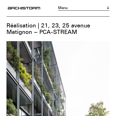
Menu
Magazine
Acheter
S’abonner
Réalisation | 21, 23, 25 avenue
Actualités
Matignon – PCA-STREAM
Réalisations
Portraits
Tribunes
Chroniques
Produits
Événements
Zoom sur...
Instagram
LinkedIn
Facebook