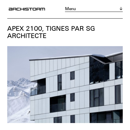
Menu
Magazine
Acheter
S’abonner
APEX 2100, TIGNES PAR SG
Actualités
ARCHITECTE
Réalisations
Portraits
Tribunes
Chroniques
Produits
Événements
Zoom sur...
Instagram
LinkedIn
Facebook