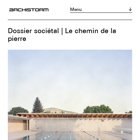
Menu
Magazine
Acheter
S’abonner
Dossier sociétal | Le chemin de la
Actualités
pierre
Réalisations
Portraits
Tribunes
Chroniques
Produits
Événements
Zoom sur...
Instagram
LinkedIn
Facebook