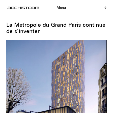
Menu
Magazine
Acheter
S’abonner
La Métropole du Grand Paris continue
Actualités
de s’inventer
Réalisations
Portraits
Tribunes
Chroniques
Produits
Événements
Zoom sur...
Instagram
LinkedIn
Facebook