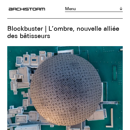
Menu
Magazine
Acheter
S’abonner
Blockbuster | L’ombre, nouvelle alliée
Actualités
des bâtisseurs
Réalisations
Portraits
Tribunes
Chroniques
Produits
Événements
Zoom sur...
Instagram
LinkedIn
Facebook