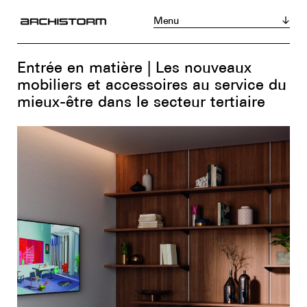
Menu
Magazine
Acheter
S’abonner
Entrée en matière | Les nouveaux
Actualités
mobiliers et accessoires au service du
mieux-être dans le secteur tertiaire
Réalisations
Portraits
Tribunes
Chroniques
Produits
Événements
Zoom sur...
Instagram
LinkedIn
Facebook