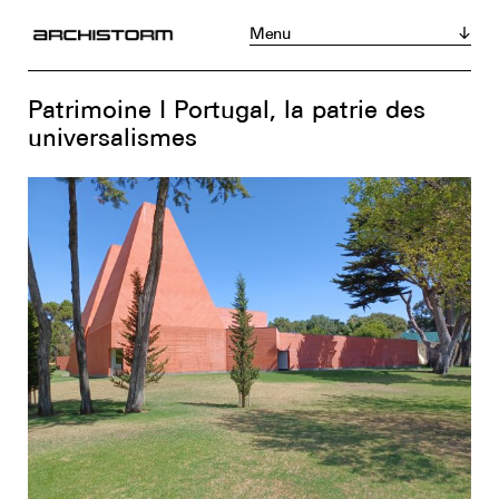
Menu
Magazine
Acheter
S’abonner
Patrimoine I Portugal, la patrie des
Actualités
universalismes
Réalisations
Portraits
Tribunes
Chroniques
Produits
Événements
Zoom sur...
Instagram
LinkedIn
Facebook