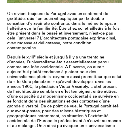
Youtube
On revient toujours du Portugal avec un sentiment de
gratitude, que l’on pourrait expliquer par la double
sensation d’y avoir été confronté, dans le même temps, à
l’altérité et à la familiarité. Être chez soi et ailleurs à la fois,
être présent dans le passé et inversement, n’est-ce pas
cela l’universel ? L’architecture portugaise exprime ainsi,
avec rudesse et délicatesse, notre condition
contemporaine.
e
Depuis le xviii
siècle et jusqu’à il y a une trentaine
d’années, l’universalisme était essentiellement perçu
comme une idée occidentale. À l’inverse, on aurait
aujourd’hui plutôt tendance à plaider pour des
universalismes pluriels, oxymore aussi prometteur que celui
de « folklore planétaire » qu’avait développé, dans les
années 1960, le plasticien Victor Vasarely. L’état présent
de l’architecture semble en effet témoigner, entre autres,
d’une capacité du modernisme occidental à se survivre en
se fondant dans des situations et des contextes d’une
grande diversité. De ce point de vue, le Portugal aurait été
aux avant-postes, pour des raisons historiques et
géographiques notamment, sa situation à l’extrémité
occidentale de l’Europe le prédestinant à s’ouvrir au monde
et au mélange. On a ainsi pu évoquer un « universalisme