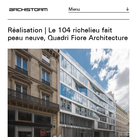
Menu
Magazine
Acheter
S’abonner
Réalisation | Le 104 richelieu fait
Actualités
peau neuve, Quadri Fiore Architecture
Réalisations
Portraits
Tribunes
Chroniques
Produits
Événements
Zoom sur...
Instagram
LinkedIn
Facebook