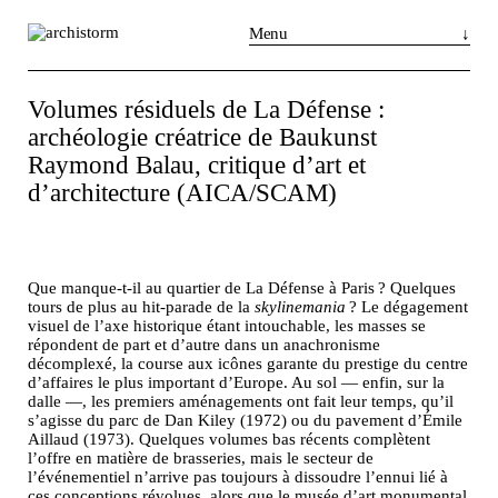
Menu
Magazine
Acheter
S’abonner
Volumes résiduels de La Défense :
Actualités
archéologie créatrice de Baukunst
Raymond Balau, critique d’art et
Réalisations
d’architecture (AICA/SCAM)
Portraits
Tribunes
Que manque-t-il au quartier de La Défense à Paris ? Quelques
tours de plus au hit-parade de la
skylinemania
? Le dégagement
Chroniques
visuel de l’axe historique étant intouchable, les masses se
répondent de part et d’autre dans un anachronisme
décomplexé, la course aux icônes garante du prestige du centre
Produits
d’affaires le plus important d’Europe. Au sol — enfin, sur la
dalle —, les premiers aménagements ont fait leur temps, qu’il
s’agisse du parc de Dan Kiley (1972) ou du pavement d’Émile
Événements
Aillaud (1973). Quelques volumes bas récents complètent
l’offre en matière de brasseries, mais le secteur de
Zoom sur...
Instagram
LinkedIn
Facebook
l’événementiel n’arrive pas toujours à dissoudre l’ennui lié à
ces conceptions révolues, alors que le musée d’art monumental