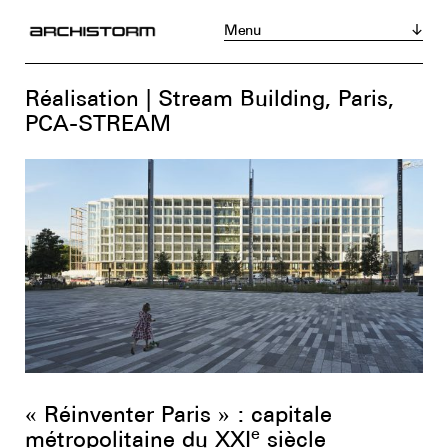
Menu
Magazine
Acheter
S’abonner
Réalisation | Stream Building, Paris,
Actualités
PCA-STREAM
Réalisations
Portraits
Tribunes
Chroniques
Produits
Événements
« Réinventer Paris » : capitale
Zoom sur...
Instagram
LinkedIn
Facebook
e
métropolitaine du XXI
siècle