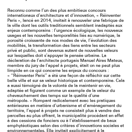
Youtube
Reconnu comme l’un des plus ambitieux concours
internationaux d’architecture et d’innovation, « Réinventer
Paris », lancé en 2014, invitait à renouveler une fabrique de
la ville dont les outils traditionnels semblent inadaptés aux
enjeux contemporains : l’urgence écologique, les nouveaux
usages et les nouvelles temporalités liés au numérique, la
porosité croissante de nos modes de vie, l’évolution des
mobilités, la transformation des liens entre les secteurs
privé et public, sont devenus autant de nouvelles valeurs
sur lesquelles doit s’appuyer la pensée urbaine. La
déclaration de l’architecte portugais Manuel Aires Mateus,
membre du jury de l’appel à projets, était on ne peut plus
limpide en ce qui concerne les enjeux du concours :
« ‘‘Réinventer Paris’’ a été une façon de réfléchir sur cette
belle ville et sur sa valeur historique et contemporaine. Cela
a aussi témoigné de la volonté de la maintenir en vie,
adaptée et figurant comme un exemple de la valeur du
chevauchement des temps sur la qualité d’une
métropole. » Rompant radicalement avec les pratiques
antérieures en matière d’urbanisme et d’aménagement du
territoire, l’appel à projets ne consistait plus à vendre des
parcelles au plus offrant, la municipalité procédant en effet
à des cessions de fonciers ou à l’établissement de baux
emphytéotiques selon des critères d’innovations sociales et
environnementales. Elle invitait explicitement à la